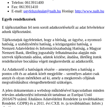
Telefon: 0613911400
Fax: 0613911410
E-mail:
ugyfelszolgalat@naih.hu
Honlap:
http://www.naih.hu
Egyéb rendelkezések
E tájékoztatóban fel nem sorolt adatkezelésekről az adat felvételekor
adunk tájékoztatást.
Tájékoztatjuk ügyfeleinket, hogy a bíróság, az ügyész, a nyomozó
hatóság, a szabálysértési hatóság, a közigazgatási hatóság, a
Nemzeti Adatvédelmi és Információszabadság Hatóság, a Magyar
Nemzeti Bank, illetőleg jogszabály felhatalmazása alapján más
szervek tájékoztatás adása, adatok közlése, átadása, illetőleg iratok
rendelkezésre bocsátása végett megkereshetik az adatkezelőt.
Az Adatkezelő a hatóságok részére – amennyiben a hatóság a
pontos célt és az adatok körét megjelölte – személyes adatot csak
annyit és olyan mértékben ad ki, amely a megkeresés céljának
megvalósításához elengedhetetlenül szükséges.
A jelen dokumentum a webshop működésével kapcsolatban minden
releváns adatkezelési információt tartalmaz az Európai Unió
2016/679 számú Általános Adatvédelmi Rendelete (a továbbiakban:
Rendelet. GDPR) és a 2011. évi CXII. tv. (a továbbiakban: Infotv.)