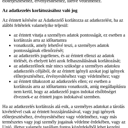
előterjesztéséhez, érvényesítéséhez, illetve védelméhez.
Az adatkezelés korlátozásához való jog
Az érintett kérésére az Adatkezelő korlátozza az adatkezelést, ha az
alábbi feltételek valamelyike teljesül:
az érintett vitatja a személyes adatok pontosságát, ez esetben a
korlátozás arra az időtartamra
vonatkozik, amely lehetővé teszi, a személyes adatok
pontosságának ellenőrzését;
az adatkezelés jogellenes, és az érintett ellenzi az adatok
törlését, és ehelyett kéri azok felhasználásának korlátozását;
az adatkezelőnek már nincs szüksége a személyes adatokra
adatkezelés céljából, de az érintett igényli azokat jogi igények
előterjesztéséhez, érvényesítéséhez vagy védelméhez; vagy
az érintett tiltakozott az adatkezelés ellen; ez esetben a
korlátozás arra az időtartamra vonatkozik, amíg megállapításra
nem kerül, hogy az adatkezelő jogos indokai elsőbbséget
élveznek-e az érintett jogos indokaival szemben.
Ha az adatkezelés korlátozás alá esik, a személyes adatokat a tárolás
kivételével csak az érintett hozzájárulásával, vagy jogi igények
előterjesztéséhez, érvényesítéséhez vagy védelméhez, vagy más
természetes vagy jogi személy jogainak védelme érdekében, vagy az
Unió, illetve valamely tagállam fontos közérdekéből lehet kezelni.