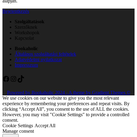
alapján.
Bejelentkezés
Szolgáltatások
Szerzőknek
Workshopok
Kapcsolat
Bookaholic
Általános szolgáltatási feltételek
Adatvédelmi nyilatkozat
Impresszum
Facebook
Instagram
TikTok
Powered by Bookaholic 2024 - A theme by Gradient Themes ©
We use cookies on our website to give you the most relevant
experience by remembering your preferences and repeat visits. By
clicking “Accept All”, you consent to the use of ALL the cookies.
However, you may visit "Cookie Settings" to provide a controlled
consent.
Cookie Settings
Accept All
Manage consent