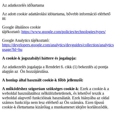
Az adatkezelés időtartama
Az adott cookie adattárolási idötartama, bővebb információ elérhető
itt:
Google általános cookie
tájékoztató:
https://www.google.com/policies/technologies/types/
Google Analytics tájékoztató:
https://developers.google.com/analytics/devguides/collection/analytics
usage?hl=hu
A cookie-k jogszabályi háttere és jogalapja:
Az adatkezelés jogalapja a Rendelet 6. cikk (1) bekezdés a) pontja
alapján az Ön hozzájárulása.
A honlap által használt cookie-k főbb jellemzői:
A működéshez szigorúan szükséges cookie-k
: Ezek a cookie-k a
weboldal használatához nélkülözhetetlenek, és lehetővé teszik a
weboldal alapvető funkcióinak használatát. Ezek hiányába az oldal
számos funkciója nem lesz elérhető az Ön számára. Ezen típusú
cookie-k élettartama kizárólag a munkamenet idejére korlátozódik.