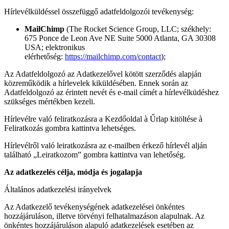
Hírlevélküldéssel összefüggő adatfeldolgozói tevékenység:
MailChimp
(The Rocket Science Group, LLC; székhely:
675 Ponce de Leon Ave NE Suite 5000 Atlanta, GA 30308
USA; elektronikus
elérhetőség:
https://mailchimp.com/contact
);
Az Adatfeldolgozó az Adatkezelővel kötött szerződés alapján
közreműködik a hírlevelek kiküldésében. Ennek során az
Adatfeldolgozó az érintett nevét és e-mail címét a hírlevélküdéshez
szükséges mértékben kezeli.
Hírlevélre való feliratkozásra a Kezdőoldal à Űrlap kitöltése à
Feliratkozás gombra kattintva lehetséges.
Hírlevélről való leiratkozásra az e-mailben érkező hírlevél alján
található „Leiratkozom” gombra kattintva van lehetőség.
Az adatkezelés célja, módja és jogalapja
Általános adatkezelési irányelvek
Az Adatkezelő tevékenységének adatkezelései önkéntes
hozzájáruláson, illetve törvényi felhatalmazáson alapulnak. Az
önkéntes hozzájáruláson alapuló adatkezelések esetében az