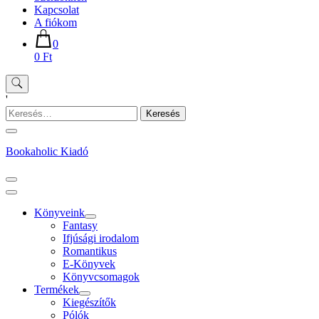
Kapcsolat
A fiókom
0
0 Ft
'
Keresés:
Bookaholic Kiadó
Könyveink
Fantasy
Ifjúsági irodalom
Romantikus
E-Könyvek
Könyvcsomagok
Termékek
Kiegészítők
Pólók