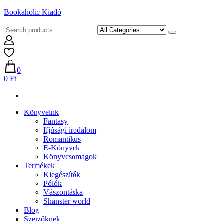
Skip
Bookaholic Kiadó
to
content
0
0 Ft
Könyveink
Fantasy
Ifjúsági irodalom
Romantikus
E-Könyvek
Könyvcsomagok
Termékek
Kiegészítők
Pólók
Vászontáska
Shanster world
Blog
Szerzőknek