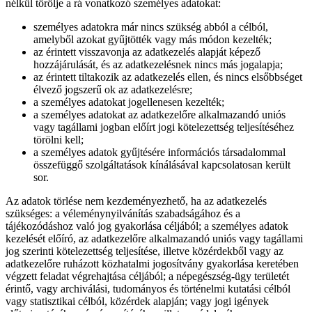
nélkül törölje a rá vonatkozó személyes adatokat:
személyes adatokra már nincs szükség abból a célból,
amelyből azokat gyűjtötték vagy más módon kezelték;
az érintett visszavonja az adatkezelés alapját képező
hozzájárulását, és az adatkezelésnek nincs más jogalapja;
az érintett tiltakozik az adatkezelés ellen, és nincs elsőbbséget
élvező jogszerű ok az adatkezelésre;
a személyes adatokat jogellenesen kezelték;
a személyes adatokat az adatkezelőre alkalmazandó uniós
vagy tagállami jogban előírt jogi kötelezettség teljesítéséhez
törölni kell;
a személyes adatok gyűjtésére információs társadalommal
összefüggő szolgáltatások kínálásával kapcsolatosan került
sor.
Az adatok törlése nem kezdeményezhető, ha az adatkezelés
szükséges: a véleménynyilvánítás szabadságához és a
tájékozódáshoz való jog gyakorlása céljából; a személyes adatok
kezelését előíró, az adatkezelőre alkalmazandó uniós vagy tagállami
jog szerinti kötelezettség teljesítése, illetve közérdekből vagy az
adatkezelőre ruházott közhatalmi jogosítvány gyakorlása keretében
végzett feladat végrehajtása céljából; a népegészség-ügy területét
érintő, vagy archiválási, tudományos és történelmi kutatási célból
vagy statisztikai célból, közérdek alapján; vagy jogi igények