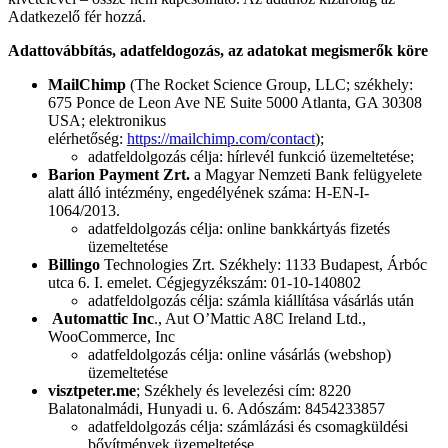
Adatkezelő fér hozzá.
Adattovábbítás, adatfeldogozás, az adatokat megismerők köre
MailChimp
(The Rocket Science Group, LLC; székhely:
675 Ponce de Leon Ave NE Suite 5000 Atlanta, GA 30308
USA; elektronikus
elérhetőség:
https://mailchimp.com/contact
);
adatfeldolgozás célja: hírlevél funkció üzemeltetése;
Barion Payment Zrt.
a Magyar Nemzeti Bank felügyelete
alatt álló intézmény, engedélyének száma: H-EN-I-
1064/2013.
adatfeldolgozás célja: online bankkártyás fizetés
üzemeltetése
Billingo
Technologies Zrt. Székhely: 1133 Budapest, Árbóc
utca 6. I. emelet. Cégjegyzékszám: 01-10-140802
adatfeldolgozás célja: számla kiállítása vásárlás után
Automattic Inc
., Aut O’Mattic A8C Ireland Ltd.,
WooCommerce, Inc
adatfeldolgozás célja: online vásárlás (webshop)
üzemeltetése
visztpeter.me
; Székhely és levelezési cím: 8220
Balatonalmádi, Hunyadi u. 6. Adószám: 8454233857
adatfeldolgozás célja: számlázási és csomagküldési
bővítmények üzemeltetése