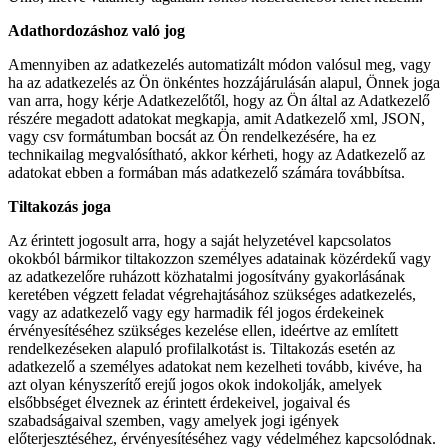
Adathordozáshoz való jog
Amennyiben az adatkezelés automatizált módon valósul meg, vagy
ha az adatkezelés az Ön önkéntes hozzájárulásán alapul, Önnek joga
van arra, hogy kérje Adatkezelőtől, hogy az Ön által az Adatkezelő
részére megadott adatokat megkapja, amit Adatkezelő xml, JSON,
vagy csv formátumban bocsát az Ön rendelkezésére, ha ez
technikailag megvalósítható, akkor kérheti, hogy az Adatkezelő az
adatokat ebben a formában más adatkezelő számára továbbítsa.
Tiltakozás joga
Az érintett jogosult arra, hogy a saját helyzetével kapcsolatos
okokból bármikor tiltakozzon személyes adatainak közérdekű vagy
az adatkezelőre ruházott közhatalmi jogosítvány gyakorlásának
keretében végzett feladat végrehajtásához szükséges adatkezelés,
vagy az adatkezelő vagy egy harmadik fél jogos érdekeinek
érvényesítéséhez szükséges kezelése ellen, ideértve az említett
rendelkezéseken alapuló profilalkotást is. Tiltakozás esetén az
adatkezelő a személyes adatokat nem kezelheti tovább, kivéve, ha
azt olyan kényszerítő erejű jogos okok indokolják, amelyek
elsőbbséget élveznek az érintett érdekeivel, jogaival és
szabadságaival szemben, vagy amelyek jogi igények
előterjesztéséhez, érvényesítéséhez vagy védelméhez kapcsolódnak.