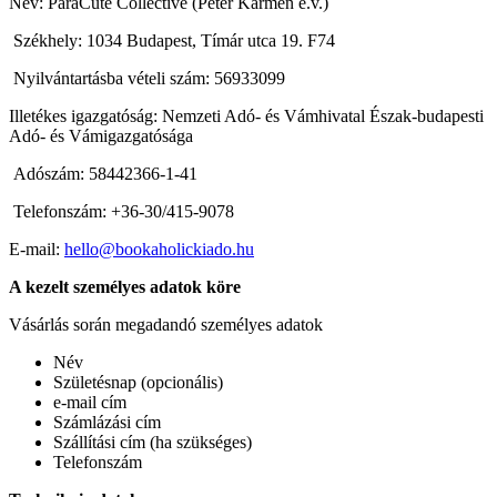
Név: ParaCute Collective (Péter Kármen e.v.)
Székhely: 1034 Budapest, Tímár utca 19. F74
Nyilvántartásba vételi szám: 56933099
Illetékes igazgatóság: Nemzeti Adó- és Vámhivatal Észak-budapesti
Adó- és Vámigazgatósága
Adószám: 58442366-1-41
Telefonszám: +36-30/415-9078
E-mail:
hello@bookaholickiado.hu
A kezelt személyes adatok köre
Vásárlás során megadandó személyes adatok
Név
Születésnap (opcionális)
e-mail cím
Számlázási cím
Szállítási cím (ha szükséges)
Telefonszám