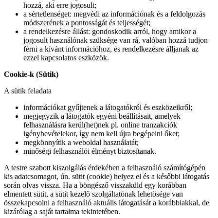
hozzá, aki erre jogosult;
a sértetlenséget: megvédi az információnak és a feldolgozás
módszerének a pontosságát és teljességét;
a rendelkezésre állást: gondoskodik arról, hogy amikor a
jogosult használónak szüksége van rá, valóban hozzá tudjon
férni a kívánt információhoz, és rendelkezésre álljanak az
ezzel kapcsolatos eszközök.
Cookie-k (Sütik)
A sütik feladata
információkat gyűjtenek a látogatókról és eszközeikről;
megjegyzik a látogatók egyéni beállításait, amelyek
felhasználásra kerül(het)nek pl. online tranzakciók
igénybevételekor, így nem kell újra begépelni őket;
megkönnyítik a weboldal használatát;
minőségi felhasználói élményt biztosítanak.
A testre szabott kiszolgálás érdekében a felhasználó számítógépén
kis adatcsomagot, ún. sütit (cookie) helyez el és a későbbi látogatás
során olvas vissza. Ha a böngésző visszaküld egy korábban
elmentett sütit, a sütit kezelő szolgáltatónak lehetősége van
összekapcsolni a felhasználó aktuális látogatását a korábbiakkal, de
kizárólag a saját tartalma tekintetében.