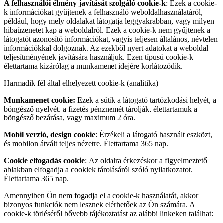
A felhasználói élmény javítását szolgáló cookie-k
: Ezek a cookie-
k információkat gyűjtenek a felhasználó weboldalhasználatáról,
például, hogy mely oldalakat látogatja leggyakrabban, vagy milyen
hibaüzenetet kap a weboldalról. Ezek a cookie-k nem gyűjtenek a
látogatót azonosító információkat, vagyis teljesen általános, névtelen
információkkal dolgoznak. Az ezekből nyert adatokat a weboldal
teljesítményének javítására használjuk. Ezen típusú cookie-k
élettartama kizárólag a munkamenet idejére korlátozódik.
Harmadik fél által elhelyezett cookie-k (analitika)
Munkamenet cookie:
Ezek a sütik a látogató tartózkodási helyét, a
böngésző nyelvét, a fizetés pénznemét tárolják, élettartamuk a
böngésző bezárása, vagy maximum 2 óra.
Mobil verzió, design cookie
: Érzékeli a látogató használt eszközt,
és mobilon átvált teljes nézetre. Élettartama 365 nap.
Cookie elfogadás cookie
: Az oldalra érkezéskor a figyelmeztető
ablakban elfogadja a cookiek tárolásáról szóló nyilatkozatot.
Élettartama 365 nap.
Amennyiben Ön nem fogadja el a cookie-k használatát, akkor
bizonyos funkciók nem lesznek elérhetőek az Ön számára. A
cookie-k törléséről bővebb tájékoztatást az alábbi linkeken találhat: