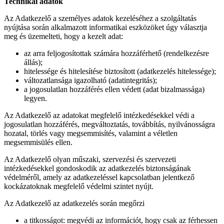
Technikai adatok
Az Adatkezelő a személyes adatok kezeléséhez a szolgáltatás
nyújtása során alkalmazott informatikai eszközöket úgy választja
meg és üzemelteti, hogy a kezelt adat:
az arra feljogosítottak számára hozzáférhető (rendelkezésre
állás);
hitelessége és hitelesítése biztosított (adatkezelés hitelessége);
változatlansága igazolható (adatintegritás);
a jogosulatlan hozzáférés ellen védett (adat bizalmassága)
legyen.
Az Adatkezelő az adatokat megfelelő intézkedésekkel védi a
jogosulatlan hozzáférés, megváltoztatás, továbbítás, nyilvánosságra
hozatal, törlés vagy megsemmisítés, valamint a véletlen
megsemmisülés ellen.
Az Adatkezelő olyan műszaki, szervezési és szervezeti
intézkedésekkel gondoskodik az adatkezelés biztonságának
védelméről, amely az adatkezeléssel kapcsolatban jelentkező
kockázatoknak megfelelő védelmi szintet nyújt.
Az Adatkezelő az adatkezelés során megőrzi
a titkosságot: megvédi az információt, hogy csak az férhessen