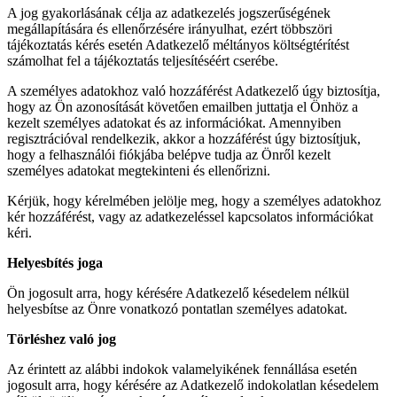
A jog gyakorlásának célja az adatkezelés jogszerűségének
megállapítására és ellenőrzésére irányulhat, ezért többszöri
tájékoztatás kérés esetén Adatkezelő méltányos költségtérítést
számolhat fel a tájékoztatás teljesítéséért cserébe.
A személyes adatokhoz való hozzáférést Adatkezelő úgy biztosítja,
hogy az Ön azonosítását követően emailben juttatja el Önhöz a
kezelt személyes adatokat és az információkat. Amennyiben
regisztrációval rendelkezik, akkor a hozzáférést úgy biztosítjuk,
hogy a felhasználói fiókjába belépve tudja az Önről kezelt
személyes adatokat megtekinteni és ellenőrizni.
Kérjük, hogy kérelmében jelölje meg, hogy a személyes adatokhoz
kér hozzáférést, vagy az adatkezeléssel kapcsolatos információkat
kéri.
Helyesbítés joga
Ön jogosult arra, hogy kérésére Adatkezelő késedelem nélkül
helyesbítse az Önre vonatkozó pontatlan személyes adatokat.
Törléshez való jog
Az érintett az alábbi indokok valamelyikének fennállása esetén
jogosult arra, hogy kérésére az Adatkezelő indokolatlan késedelem