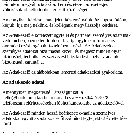
bármikori megváltoztatására. Természetesen az esetleges
változásokról kellő időben értesíti közönségét.
Amennyiben kérdése lenne jelen közleményünkhöz kapcsolódóan,
kérjük, írja meg nekünk, és kollégánk megválaszolja kérdését.
Az Adatkezelő elkötelezett ügyfelei és partnerei személyes adatainak
védelmében, kiemelten fontosnak tartja ügyfelei információs
önrendelkezési jogának tiszteletben tartását. Az Adatkezelő a
személyes adatokat bizalmasan kezeli, és megtesz minden olyan
biztonsági, technikai és szervezési intézkedést, mely az adatok
biztonságát garantálja.
Az Adatkezelő az alábbiakban ismerteti adatkezelési gyakorlatát.
Az adatkezelő adatai
Amennyiben megkeresné Társaságunkat, a
hello@bookaholickiado.hu e-mail és a +36-30/415-9078
telefonszám elérhetőségeken léphet kapcsolatba az adatkezelővel.
Az Adatkezelő minden hozzá beérkezett e-mailt a személyes
adatokkal együtt az adatközléstől számított legfeljebb 2 év elteltével
töröl.