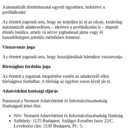
Automatizált döntéshozatal egyedi ügyekben, beleértve a
profilalkotást
Az érintett jogosult arra, hogy ne terjedjen ki rá az olyan, kizárólag
automatizált adatkezelésen – ideértve a profilalkotást is – alapuló
döntés hatálya, amely rá nézve joghatással járna vagy őt
hasonlóképpen jelentős mértékben érintené.
Visszavonás joga
Az érintett jogosult arra, hogy hozzájárulását bármikor visszavonja.
Bírósághoz fordulás joga
Az érintett a jogainak megsértése esetén az adatkezelő ellen
bírósághoz fordulhat. A bíróság az ügyben soron kívül jár el.
Adatvédelmi hatósági eljárás
Panasszal a Nemzeti Adatvédelmi és Információszabadság
Hatóságnál lehet élni:
Név: Nemzeti Adatvédelmi és Információszabadság Hatóság
Székhely: 1125 Budapest, Szilágyi Erzsébet fasor 22/C.
Levelezési cím: 1530 Budapest, Pf.: 5.