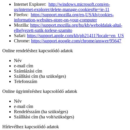
Internet Explorer:
http://windows.microsoft.com/en-
us/internet-explorer/delete-manage-cookies#ie=ie-11
Firefox:
https://support.mozilla.org/en-US/kb/cookies-
information-websites-store-on-your-computer
Mozilla:
https://support.mozilla.org/hu/kb/weboldalak-altal-
elhelyezett-sutik-torlese-szamito
Safari:
https://support.apple.com/kb/ph21411?locale=en_US
Chrome:
https://support.google.com/chrome/answer/95647
Online rendeléshez kapcsolódó adatok
Név
e-mail cím
Számlázási cím
Szállítási cím (ha szükséges)
Telefonszám
Online ügyintézéshez kapcsolódó adatok
Név
e-mail cím
Rendelésszám (ha szükséges)
Szállítási cím (ha volt/szükséges)
Hírlevélhez kapcsolódó adatok