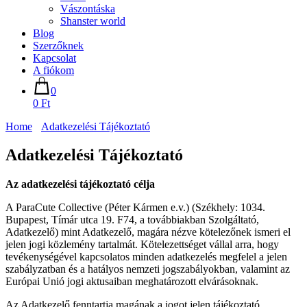
Vászontáska
Shanster world
Blog
Szerzőknek
Kapcsolat
A fiókom
0
0 Ft
Home
Adatkezelési Tájékoztató
Adatkezelési Tájékoztató
Az adatkezelési tájékoztató célja
A ParaCute Collective (Péter Kármen e.v.) (Székhely: 1034.
Bupapest, Tímár utca 19. F74, a továbbiakban Szolgáltató,
Adatkezelő) mint Adatkezelő, magára nézve kötelezőnek ismeri el
jelen jogi közlemény tartalmát. Kötelezettséget vállal arra, hogy
tevékenységével kapcsolatos minden adatkezelés megfelel a jelen
szabályzatban és a hatályos nemzeti jogszabályokban, valamint az
Európai Unió jogi aktusaiban meghatározott elvárásoknak.
Az Adatkezelő fenntartja magának a jogot jelen tájékoztató