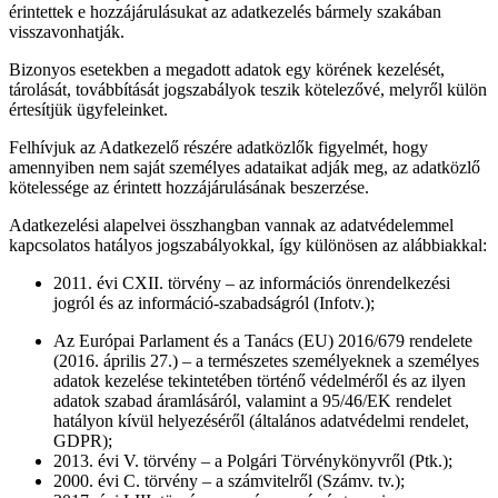
érintettek e hozzájárulásukat az adatkezelés bármely szakában
visszavonhatják.
Bizonyos esetekben a megadott adatok egy körének kezelését,
tárolását, továbbítását jogszabályok teszik kötelezővé, melyről külön
értesítjük ügyfeleinket.
Felhívjuk az Adatkezelő részére adatközlők figyelmét, hogy
amennyiben nem saját személyes adataikat adják meg, az adatközlő
kötelessége az érintett hozzájárulásának beszerzése.
Adatkezelési alapelvei összhangban vannak az adatvédelemmel
kapcsolatos hatályos jogszabályokkal, így különösen az alábbiakkal:
2011. évi CXII. törvény – az információs önrendelkezési
jogról és az információ-szabadságról (Infotv.);
Az Európai Parlament és a Tanács (EU) 2016/679 rendelete
(2016. április 27.) – a természetes személyeknek a személyes
adatok kezelése tekintetében történő védelméről és az ilyen
adatok szabad áramlásáról, valamint a 95/46/EK rendelet
hatályon kívül helyezéséről (általános adatvédelmi rendelet,
GDPR);
2013. évi V. törvény – a Polgári Törvénykönyvről (Ptk.);
2000. évi C. törvény – a számvitelről (Számv. tv.);