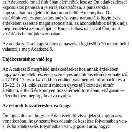
az Adatkezelő email fiókjában elérhetőek lesz az Ön adatkezeléssel
kapcsolatos panasza a jelen tájékoztatóban, a panaszokkal
kapcsolatban megjelölt időtartamon belül. Amennyiben Ön
vásárlónk volt és panaszügyintézés, vagy garanciális ügyintézés
érdekében szeretné magát azonosítani, az azonosításhoz kérjük adja
meg rendelési azonosítóját is. Ennek felhasználásával Önt, mint
vásárlót is be tudjuk azonosítani.
Az adatkezeléssel kapcsolatos panaszokat legkésőbb 30 napon belül
válaszolja meg Adatkezelő.
Tájékoztatáshoz való jog
Az Adatkezelő megfelelő intézkedéseket hoz annak érdekében,
hogy az érintettek részére a személyes adatok kezelésére vonatkozó,
a GDPR 13. és a 14. cikkben említett valamennyi információt és a
15–22. és 34. cikk szerinti minden egyes tájékoztatást tömör,
átlátható, érthető és könnyen hozzáférhető formában, világosan és
közérthetően megfogalmazva nyújtsa.
Az érintett hozzáféréshez való joga
Ön jogosult arra, hogy az Adatkezelőtől visszajelzést kapjon arra
vonatkozóan, hogy személyes adatainak kezelése folyamatban van-
e, és ha adatkezelés folyamatban van, jogosult arra, hogy: