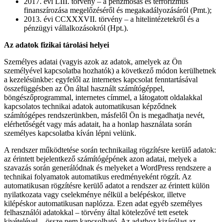
2017. évi LIII. törvény – a pénzmosás és terrorizmus
finanszírozása megelőzéséről és megakadályozásáról (Pmt.);
2013. évi CCXXXVII. törvény – a hitelintézetekről és a
pénzügyi vállalkozásokról (Hpt.).
Az adatok fizikai tárolási helyei
Személyes adatai (vagyis azok az adatok, amelyek az Ön
személyével kapcsolatba hozhatók) a következő módon kerülhetnek
a kezelésünkbe: egyfelől az internetes kapcsolat fenntartásával
összefüggésben az Ön által használt számítógéppel,
böngészőprogrammal, internetes címmel, a látogatott oldalakkal
kapcsolatos technikai adatok automatikusan képződnek
számítógépes rendszerünkben, másfelől Ön is megadhatja nevét,
elérhetőségét vagy más adatait, ha a honlap használata során
személyes kapcsolatba kíván lépni velünk.
A rendszer működtetése során technikailag rögzítésre kerülő adatok:
az érintett bejelentkező számítógépének azon adatai, melyek a
szavazás során generálódnak és melyeket a WordPress rendszere a
technikai folyamatok automatikus eredményeként rögzít. Az
automatikusan rögzítésre kerülő adatot a rendszer az érintett külön
nyilatkozata vagy cselekménye nélkül a belépéskor, illetve
kilépéskor automatikusan naplózza. Ezen adat egyéb személyes
felhasználói adatokkal – törvény által kötelezővé tett esetek
kivételével – össze nem kapcsolható. Az adathoz kizárólag az