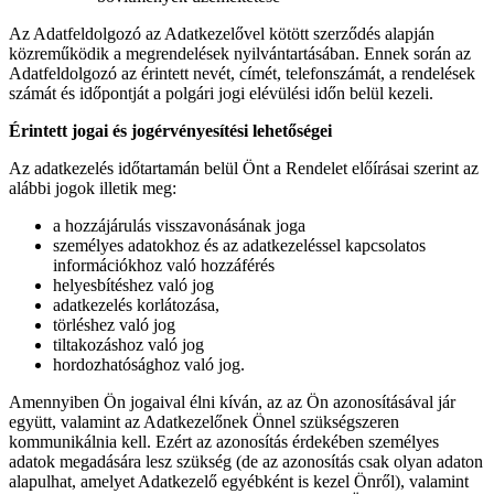
Az Adatfeldolgozó az Adatkezelővel kötött szerződés alapján
közreműködik a megrendelések nyilvántartásában. Ennek során az
Adatfeldolgozó az érintett nevét, címét, telefonszámát, a rendelések
számát és időpontját a polgári jogi elévülési időn belül kezeli.
Érintett jogai és jogérvényesítési lehetőségei
Az adatkezelés időtartamán belül Önt a Rendelet előírásai szerint az
alábbi jogok illetik meg:
a hozzájárulás visszavonásának joga
személyes adatokhoz és az adatkezeléssel kapcsolatos
információkhoz való hozzáférés
helyesbítéshez való jog
adatkezelés korlátozása,
törléshez való jog
tiltakozáshoz való jog
hordozhatósághoz való jog.
Amennyiben Ön jogaival élni kíván, az az Ön azonosításával jár
együtt, valamint az Adatkezelőnek Önnel szükségszeren
kommunikálnia kell. Ezért az azonosítás érdekében személyes
adatok megadására lesz szükség (de az azonosítás csak olyan adaton
alapulhat, amelyet Adatkezelő egyébként is kezel Önről), valamint