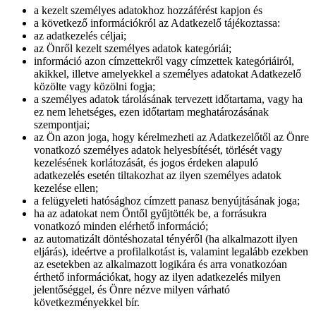
a kezelt személyes adatokhoz hozzáférést kapjon és
a következő információkról az Adatkezelő tájékoztassa:
az adatkezelés céljai;
az Önről kezelt személyes adatok kategóriái;
információ azon címzettekről vagy címzettek kategóriáiról,
akikkel, illetve amelyekkel a személyes adatokat Adatkezelő
közölte vagy közölni fogja;
a személyes adatok tárolásának tervezett időtartama, vagy ha
ez nem lehetséges, ezen időtartam meghatározásának
szempontjai;
az Ön azon joga, hogy kérelmezheti az Adatkezelőtől az Önre
vonatkozó személyes adatok helyesbítését, törlését vagy
kezelésének korlátozását, és jogos érdeken alapuló
adatkezelés esetén tiltakozhat az ilyen személyes adatok
kezelése ellen;
a felügyeleti hatósághoz címzett panasz benyújtásának joga;
ha az adatokat nem Öntől gyűjtötték be, a forrásukra
vonatkozó minden elérhető információ;
az automatizált döntéshozatal tényéről (ha alkalmazott ilyen
eljárás), ideértve a profilalkotást is, valamint legalább ezekben
az esetekben az alkalmazott logikára és arra vonatkozóan
érthető információkat, hogy az ilyen adatkezelés milyen
jelentőséggel, és Önre nézve milyen várható
következményekkel bír.