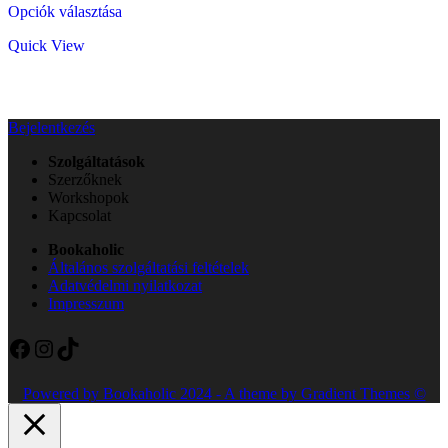
was:
is:
Opciók választása
a
6990 Ft.
5990 Ft.
terméknek
Quick View
több
variációja
van.
A
változatok
Bejelentkezés
a
termékoldalon
Szolgáltatások
választhatók
Szerzőknek
ki
Workshopok
Kapcsolat
Bookaholic
Általános szolgáltatási feltételek
Adatvédelmi nyilatkozat
Impresszum
Facebook
Instagram
TikTok
Powered by Bookaholic 2024 - A theme by Gradient Themes ©