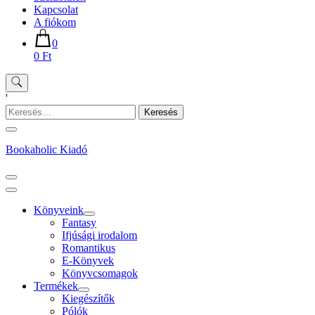
Kapcsolat
A fiókom
0
0 Ft
'
Keresés:
Bookaholic Kiadó
Könyveink
Fantasy
Ifjúsági irodalom
Romantikus
E-Könyvek
Könyvcsomagok
Termékek
Kiegészítők
Pólók