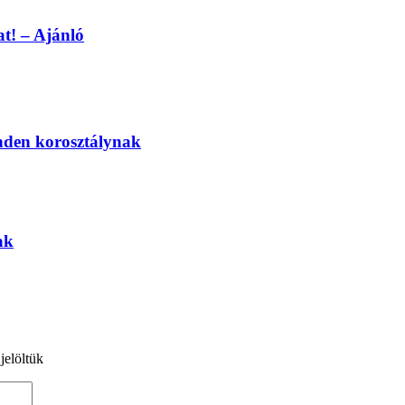
at! – Ajánló
nden korosztálynak
ak
jelöltük