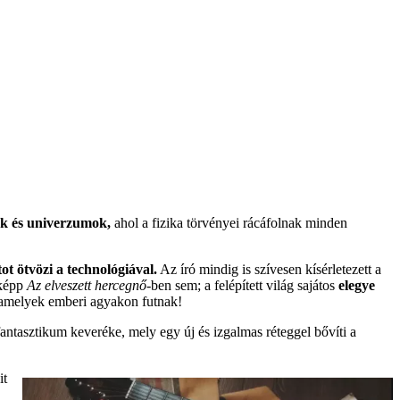
ák és univerzumok,
ahol a fizika törvényei rácáfolnak minden
tot ötvözi a technológiával.
Az író mindig is szívesen kísérletezett a
sképp
Az elveszett hercegnő
-ben sem; a felépített világ sajátos
elegye
amelyek emberi agyakon futnak!
antasztikum keveréke, mely egy új és izgalmas réteggel bővíti a
it