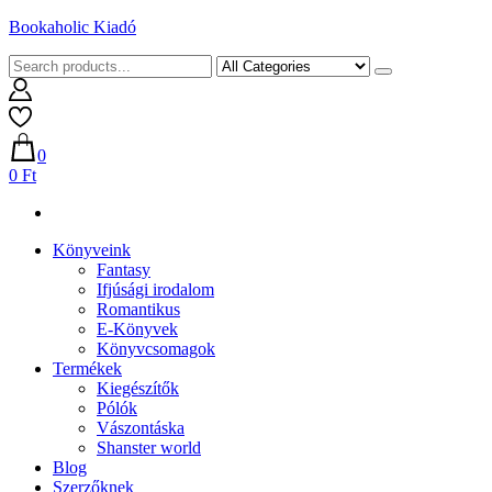
Skip
Bookaholic Kiadó
to
content
0
0 Ft
Könyveink
Fantasy
Ifjúsági irodalom
Romantikus
E-Könyvek
Könyvcsomagok
Termékek
Kiegészítők
Pólók
Vászontáska
Shanster world
Blog
Szerzőknek