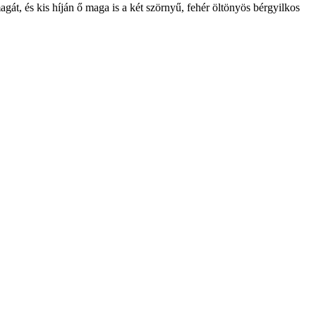
gát, és kis híján ő maga is a két szörnyű, fehér öltönyös bérgyilkos