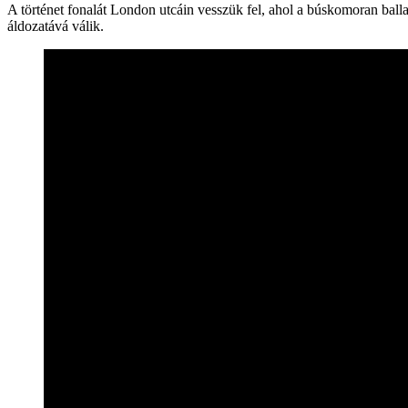
A történet fonalát London utcáin vesszük fel, ahol a búskomoran balla
áldozatává válik.