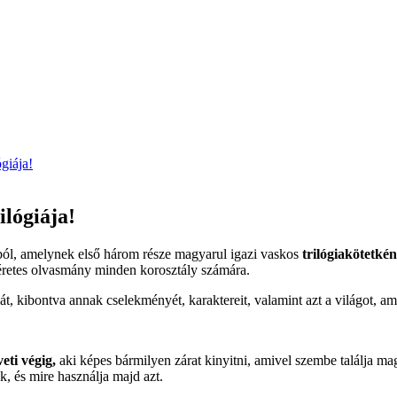
giája!
ilógiája!
ból, amelynek első három része magyarul igazi vaskos
trilógiakötetké
géretes olvasmány minden korosztály számára.
, kibontva annak cselekményét, karaktereit, valamint azt a világot, am
eti végig,
aki képes bármilyen zárat kinyitni, amivel szembe találja ma
, és mire használja majd azt.