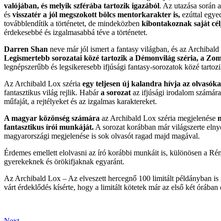
valójában, és melyik szférába tartozik igazából
. Az utazása során a
és
visszatér a jól megszokott bölcs mentorkarakter is,
ezúttal egye
továbblendítik a történetet, de mindeközben
kibontakoznak saját cél
érdekesebbé és izgalmasabbá téve a történetet.
Darren Shan
neve már jól ismert a fantasy világban, és az Archibald
Legismertebb sorozatai közé tartozik a Démonvilág széria, a Z
legnépszerűbb és legsikeresebb ifjúsági fantasy-sorozatok közé tartozi
Az Archibald Lox széria
egy teljesen új kalandra hívja az olvasóka
fantasztikus világ rejlik. Habár
a sorozat
az ifjúsági irodalom számára
műfaját, a rejtélyeket és az izgalmas karaktereket.
A magyar közönség számára
az Archibald Lox széria megjelenése
n
fantasztikus írói munkáját.
A sorozat korábban már világszerte elnyer
magyarországi megjelenése is sok olvasót ragad majd magával.
Érdemes emellett elolvasni az író korábbi munkáit is, különösen a Ré
gyerekeknek és örökifjaknak egyaránt.
Az Archibald Lox – Az elveszett hercegnő 100 limitált példányban is
várt érdeklődés kísérte, hogy a limitált kötetek már az első két órában 
Next