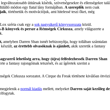
 legváltozatosabb útitársak kísérik, szövetségesekre és ellenségekre talál
dülálló módon egy fiatal lány formájában.
A szereplők
nem csak
jaik
, történetük és motivációjuk, ami hitelessé teszi őket, még
 Lox széria csak egy a
sok nagysikerű könyvsorozata
közül.
om-B könyvek és persze a Rémségek Cirkusza
, amely világszerte a
k.
t,
amelyben Darren Shan ismét bebizonyítja, hogy tollában számtalan
 készült,
az érettebb olvasóknak is ajánlott,
akik szeretik a fantasy
agyszerű lehetőség arra, hogy (újra) felfedezhessék Darren Shan
te a fantasy rajongóinak tetszését, és az ígéretek szerint a
mségek Cirkusza sorozatot. A Cirque du Freak története kiválóan ötvözi
 megjelenik a
normál kiadás
mellett, melyeket
Darren saját kezűleg d
elfogytak.