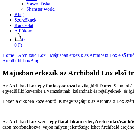
Vászontáska
Shanster world
Blog
Szerzőknek
Kapcsolat
A fiókom
0
0 Ft
Home
Archibald Lox
Májusban érkezik az Archibald Lox első triló
Archibald Lox
Blog
Májusban érkezik az Archibald Lox első tr
Az Archibald Lox egy
fantasy-sorozat
a világhírű Darren Shan tollá
egyedülálló keveréke a varázslatnak, kalandnak és rejtélyeknek, és í
Ebben a cikkben közelebbről is megvizsgáljuk az Archibald Lox szériát
Az Archibald Lox széria
egy fiatal lakatmester, Archie utazását köv
azon morfondírozva, vajon milyen jelentősége lehet Archibald erejének