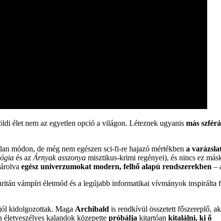
földi élet nem az egyetlen opció a világon. Léteznek ugyanis
más szfér
atlan módon, de még nem egészen sci-fi-re hajazó mértékben
a varázsla
lógia
és az
Árnyak asszonya
misztikus-krimi regényei), és nincs ez má
tárolva
egész univerzumokat modern, felhő alapú rendszerekben
– 
itán vámpíri életmód és a legújabb informatikai vívmányok inspirálta f
t jól kidolgozottak. Maga
Archibald
is rendkívül összetett főszereplő, ak
en életveszélyes kalandok közepette
próbálja
kitartóan
kitalálni, ki ő