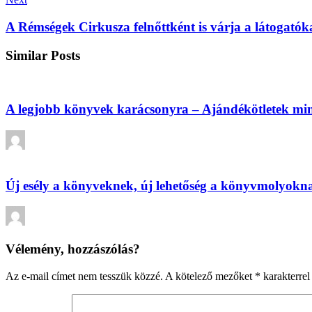
A Rémségek Cirkusza felnőttként is várja a látogatók
Similar Posts
A legjobb könyvek karácsonyra – Ajándékötletek mi
By
Új esély a könyveknek, új lehetőség a könyvmolyokn
By
Vélemény, hozzászólás?
Az e-mail címet nem tesszük közzé.
A kötelező mezőket
*
karakterrel 